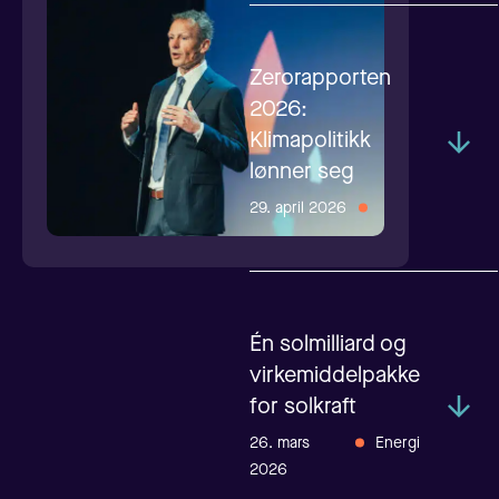
Zerorapporten
2026:
Klimapolitikk
lønner seg
29. april 2026
Én solmilliard og
virkemiddelpakke
for solkraft
26. mars
Energi
2026