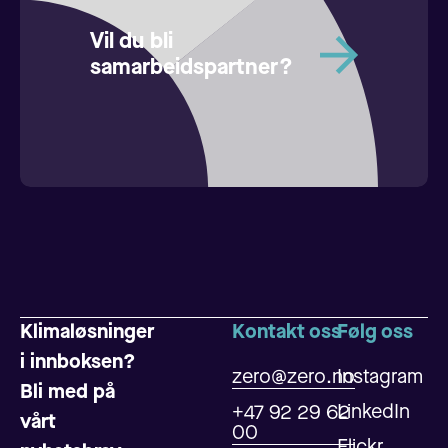
Vil du bli
samarbeidspartner?
Klimaløsninger
Kontakt oss
Følg oss
i innboksen?
zero@zero.no
Instagram
Bli med på
LinkedIn
+47 92 29 62
vårt
00