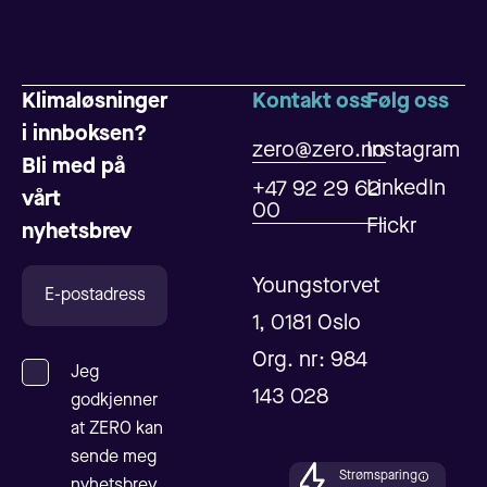
Klimaløsninger
Kontakt oss
Følg oss
i innboksen?
zero@zero.no
Instagram
Bli med på
LinkedIn
+47 92 29 62
vårt
00
Flickr
nyhetsbrev
Youngstorvet
1, 0181 Oslo
Org. nr: 984
Jeg
143 028
godkjenner
at ZERO kan
sende meg
Strømsparing
nyhetsbrev.