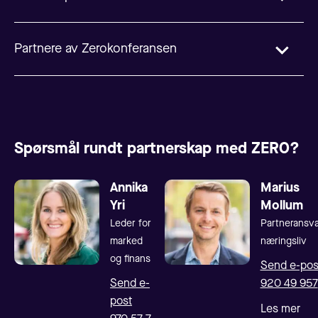
Partnere av Zerokonferansen
Samarbeidspartnere og støttespillere av
Zerokonferansen.
Spørsmål rundt partnerskap med ZERO?
Annika
Marius
Yri
Mollum
Leder for
Partneransvar
marked
næringsliv
og finans
Send e-pos
Send e-
920 49 957
post
Les mer