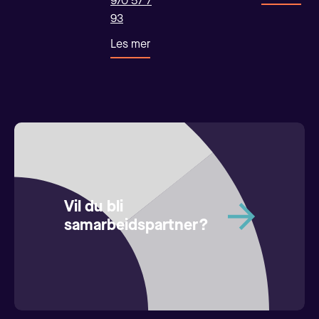
970 57 7
93
Les mer
Vil du bli
samarbeidspartner?