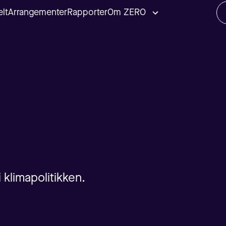
lt
Arrangementer
Rapporter
Om ZERO
 klimapolitikken.