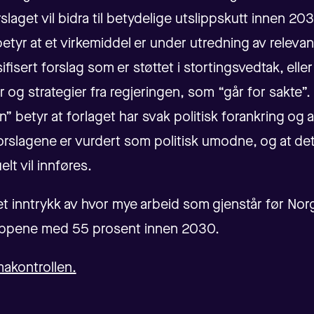
slaget vil bidra til betydelige utslippskutt innen 20
betyr at et virkemiddel er under utredning av releva
ifisert forslag som er støttet i stortingsvedtak, ell
r og strategier fra regjeringen, som “går for sakte”.
” betyr at forlaget har svak politisk forankring og at
orslagene er vurdert som politisk umodne, og at det
elt vil innføres.
 et inntrykk av hvor mye arbeid som gjenstår før Nor
slippene med 55 prosent innen 2030.
imakontrollen.