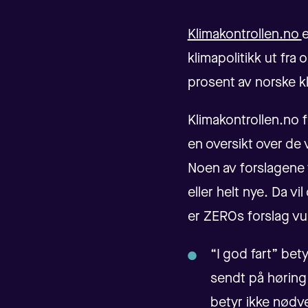
Klimakontrollen.no
e
klimapolitikk ut fra
prosent av norske 
Klimakontrollen.no f
en oversikt over de 
Noen av forslagene 
eller helt nye. Da vi
er ZEROs forslag vur
“I god fart” bet
sendt på høring 
betyr ikke nødve