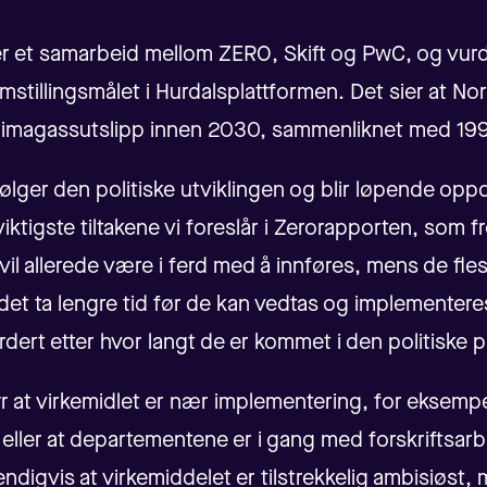
r et samarbeid mellom ZERO, Skift og PwC, og vurd
 omstillingsmålet i Hurdalsplattformen. Det sier at No
klimagassutslipp innen 2030, sammenliknet med 199
ølger den politiske utviklingen og blir løpende opp
viktigste tiltakene vi foreslår i Zerorapporten, som f
vil allerede være i ferd med å innføres, mens de fl
l det ta lengre tid før de kan vedtas og implementeres
dert etter hvor langt de er kommet i den politiske 
yr at virkemidlet er nær implementering, for eksempe
eller at departementene er i gang med forskriftsarbe
ndigvis at virkemiddelet er tilstrekkelig ambisiøst