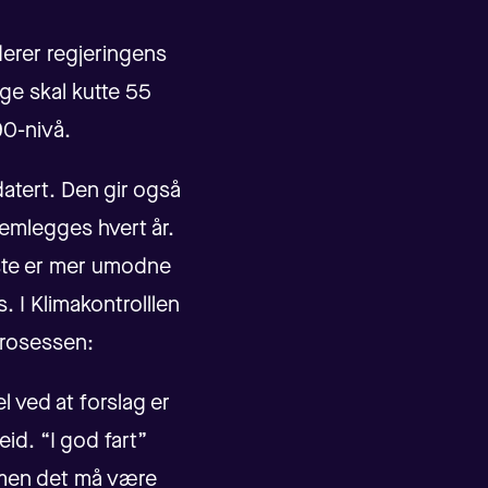
erer regjeringens
rge skal kutte 55
0-nivå.
datert. Den gir også
remlegges hvert år.
este er mer umodne
. I Klimakontrolllen
prosessen:
l ved at forslag er
id. “I god fart”
, men det må være