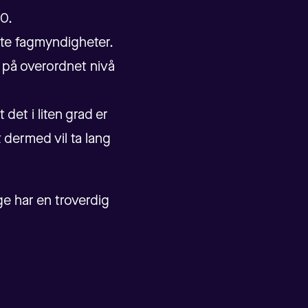
30.
nte fagmyndigheter.
er på overordnet nivå
 det i liten grad er
 dermed vil ta lang
ge har en troverdig