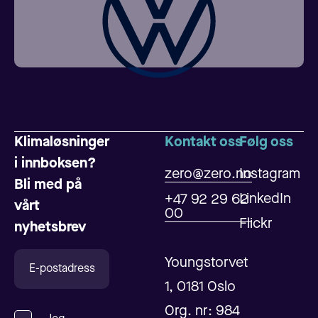
Klimaløsninger
Kontakt oss
Følg oss
i innboksen?
zero@zero.no
Instagram
Bli med på
LinkedIn
+47 92 29 62
vårt
00
Flickr
nyhetsbrev
Youngstorvet
1, 0181 Oslo
Org. nr: 984