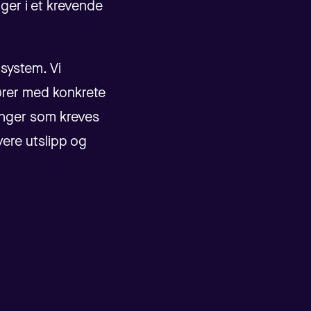
nger i et krevende
 system. Vi
tører med konkrete
ringer som kreves
vere utslipp og