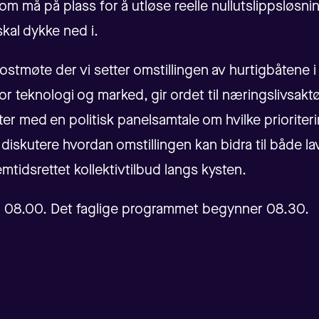
om må på plass for å utløse reelle nullutslippsløsni
skal dykke ned i.
okostmøte der vi setter omstillingen av hurtigbåtene i
or teknologi og marked, gir ordet til næringslivsak
tter med en politisk panelsamtale om hvilke priorite
 diskutere hvordan omstillingen kan bidra til både la
mtidsrettet kollektivtilbud langs kysten.
a 08.00. Det faglige programmet begynner 08.30.