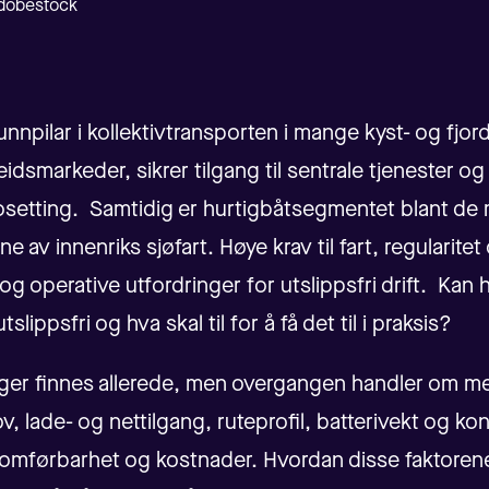
Adobestock
unnpilar i kollektivtransporten i mange kyst- og fjor
smarkeder, sikrer tilgang til sentrale tjenester og
osetting. Samtidig er hurtigbåtsegmentet blant de
e av innenriks sjøfart. Høye krav til fart, regularite
og operative utfordringer for utslippsfri drift. Kan
utslippsfri og hva skal til for å få det til i praksis?
ger finnes allerede, men overgangen handler om me
v, lade- og nettilgang, ruteprofil, batterivekt og k
omførbarhet og kostnader. Hvordan disse faktoren