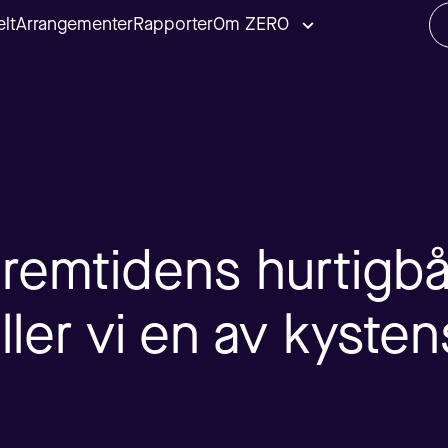
lt
Arrangementer
Rapporter
Om ZERO
remtidens hurtigbå
ler vi en av kysten