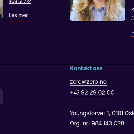
469 51 772
S
Les mer
4
L
Kontakt oss
zero@zero.no
+47 92 29 62 00
Youngstorvet 1, 0181 Os
Org. nr: 984 143 028