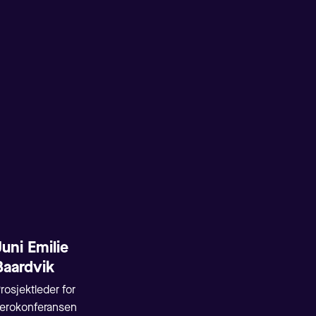
Juni Emilie
Baardvik
rosjektleder for
erokonferansen