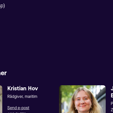
Sp)
er
Kristian Hov
Rådgiver, maritim
P
Send e-post
Z