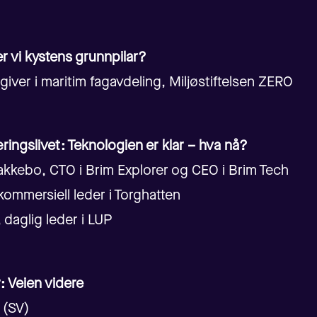
r vi kystens grunnpilar?
dgiver i maritim fagavdeling, Miljøstiftelsen ZERO
ingslivet: Teknologien er klar – hva nå?
kkebo, CTO i Brim Explorer og CEO i Brim Tech
ommersiell leder i Torghatten
 daglig leder i LUP
r: Veien videre
(SV)