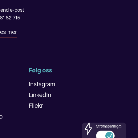
end e-post
81 82 715
es mer
Følg oss
Instagram
LinkedIn
Flickr
lo
Strømsparing