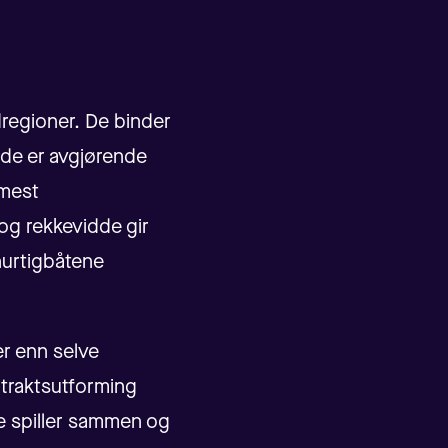
dregioner. De binder
 de er avgjørende
 mest
t og rekkevidde gir
 hurtigbåtene
r enn selve
ontraktsutforming
e spiller sammen og