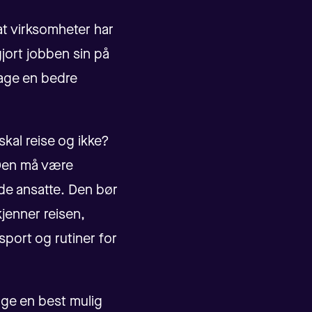
 at virksomheter har
gjort jobben sin på
lage en bedre
skal reise og ikke?
 Den må være
de ansatte. Den bør
jenner reisen,
nsport og rutiner for
age en best mulig