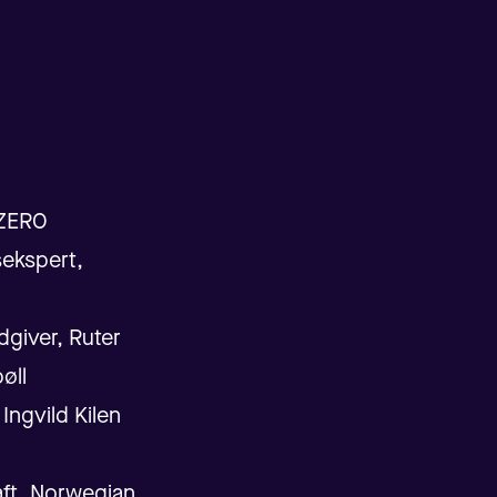
 ZERO
ekspert,
dgiver, Ruter
øll
 Ingvild Kilen
aft, Norwegian