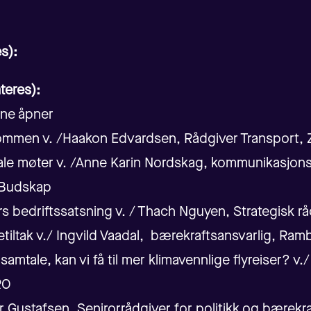
s):
teres):
ne åpner
mmen v. /Haakon Edvardsen, Rådgiver Transport,
ale møter v. /Anne Karin
Nordskag
, kommunikasjons
t Budskap
s bedriftssatsning v. / Thach Nguyen, Strategisk rå
etiltak v./ Ingvild Vaadal, bærekraftsansvarlig, Ramb
amtale, kan vi få til mer klimavennlige flyreiser? v./
RO
er Gustafsen, Senirorrådgiver for politikk og bærekr