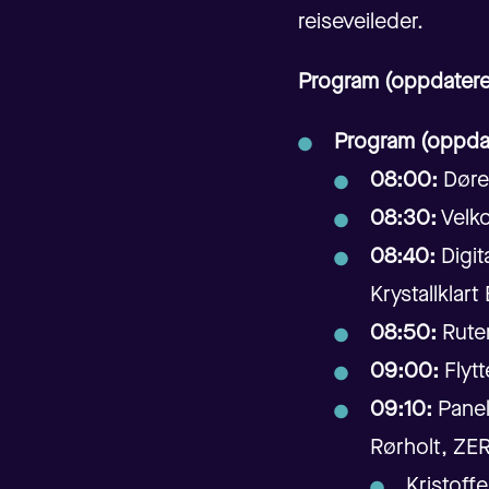
reiseveileder.
Program (oppdatere
Program (oppda
08:00:
Døre
08:30:
Velko
08:40:
Digit
Krystallklar
08:50:
Ruter
09:00:
Flytt
09:10:
Panels
Rørholt, ZE
Kristoff