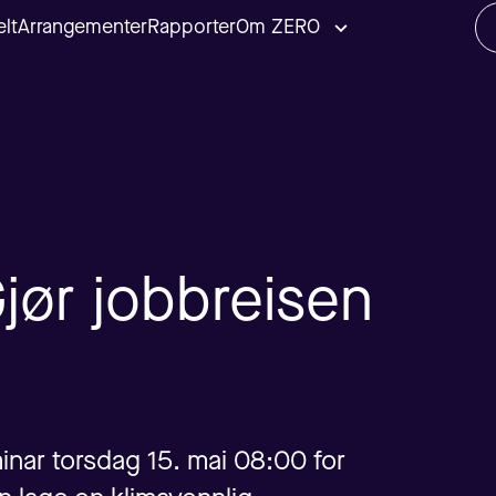
lt
Arrangementer
Rapporter
Om ZERO
jør jobbreisen
minar torsdag 15. mai 08:00 for