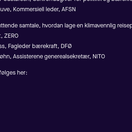
juve, Kommersiell leder, AFSN
ttende samtale, hvordan lage en klimavennlig reisep
t, ZERO
ss, Fagleder bærekraft, DFØ
hn, Assisterene generealsekretær, NITO
følges her: