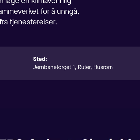
n lage en klimavennlig
 rammeverket for å unngå,
fra tjenestereiser.
Sted:
Jernbanetorget 1, Ruter, Husrom