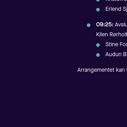
Erlend S
09:25:
Avslu
Kilen Rørhol
Stine Fo
Audun Bø
Arrangementet kan 