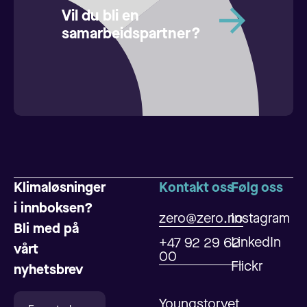
Vil du bli en
samarbeidspartner?
Klimaløsninger
Kontakt oss
Følg oss
i innboksen?
zero@zero.no
Instagram
Bli med på
LinkedIn
+47 92 29 62
vårt
00
Flickr
nyhetsbrev
Youngstorvet