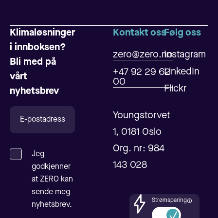
Klimaløsninger
Kontakt oss
Følg oss
i innboksen?
zero@zero.no
Instagram
Bli med på
LinkedIn
+47 92 29 62
vårt
00
Flickr
nyhetsbrev
Youngstorvet
1, 0181 Oslo
Org. nr: 984
Jeg
143 028
godkjenner
at ZERO kan
sende meg
Strømsparing
nyhetsbrev.