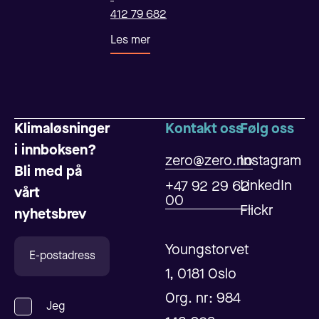
412 79 682
Les mer
Klimaløsninger
Kontakt oss
Følg oss
i innboksen?
zero@zero.no
Instagram
Bli med på
LinkedIn
+47 92 29 62
vårt
00
Flickr
nyhetsbrev
Youngstorvet
1, 0181 Oslo
Org. nr: 984
Jeg