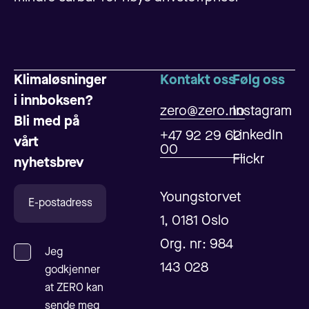
Klimaløsninger
Kontakt oss
Følg oss
i innboksen?
zero@zero.no
Instagram
Bli med på
LinkedIn
+47 92 29 62
vårt
00
Flickr
nyhetsbrev
Youngstorvet
1, 0181 Oslo
Org. nr: 984
Jeg
143 028
godkjenner
at ZERO kan
sende meg