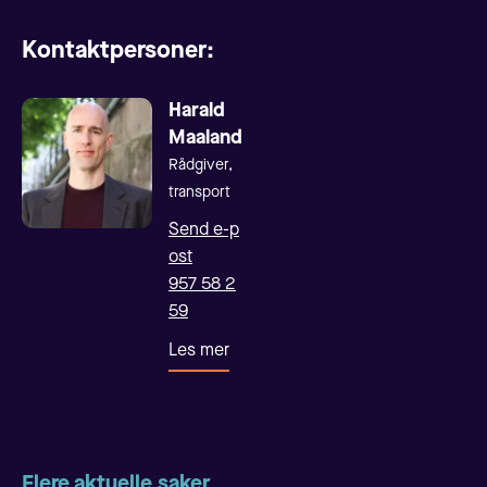
Kontaktpersoner:
Harald
Maaland
Rådgiver,
transport
Send e-p
ost
957 58 2
59
Les mer
Flere aktuelle saker