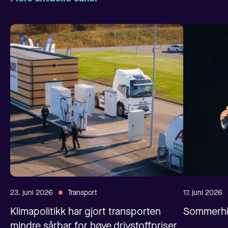
23. juni 2026
Transport
17. juni 2026
Klimapolitikk har gjort transporten
Sommerhil
mindre sårbar for høye drivstoffpriser