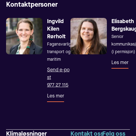
Kontaktpersoner
Ingvild
Elisabeth
Kilen
Bergskau
Rørholt
Senior
Fagansvarlig
kommunikasj
transport og
(i permisjon)
maritim
Les mer
Send e-po
st
977 27 115
Les mer
Klimaløsninger
Kontakt oss
Følg oss